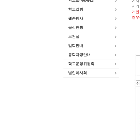
학교소식&뉴스
게시
시기
학교앨범
개인
경우
월중행사
급식현황
보건실
입학안내
통학차량안내
학교운영위원회
법인이사회