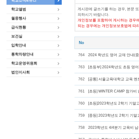
학교소식&뉴스
게시판에 글쓰기를 하는 경우, 본문 
학교앨범
의하시기 바랍니다.
월중행사
개인정보를 포함하여 게시하는 경우에
되는 경우에는 개인정보보호법에 따라
급식현황
보건실
No
입학안내
통학차량안내
764
2024 학년도 영어 교재 안내(중
학교운영위원회
763
[초등부] 2024학년도 초등 영
법인이사회
762
[공통] 서울교육대학교 교육 멘
761
[초등] WINTER CAMP 참가비
760
[초등]2023학년도 2학기 기말
759
[중등] 2023학년도 2학기 기
758
2023학년도 4/4분기 교육비 