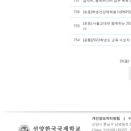
757
급식비, 통학버스비 납부 독촉 
756
[초등]학생건강체력평가(PAPS
[초등] 서울교대와 함께하는 202
755
사
754
[공통]2023학년도 교육 수요자
[처음]
개인정보처리방침 | 
선양시 훈남구 남병동로 10갑호-2
China, 110168 / POST :