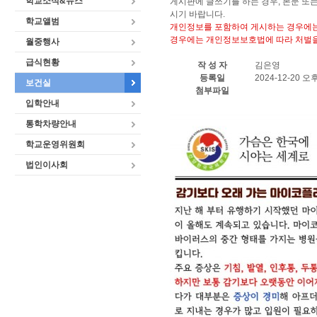
학교소식&뉴스
게시판에 글쓰기를 하는 경우, 본문 또
시기 바랍니다.
학교앨범
개인정보를 포함하여 게시하는 경우에는
경우에는 개인정보보호법에 따라 처벌을
월중행사
급식현황
작 성 자
김은영
등록일
2024-12-20 오후 
보건실
첨부파일
입학안내
통학차량안내
학교운영위원회
법인이사회