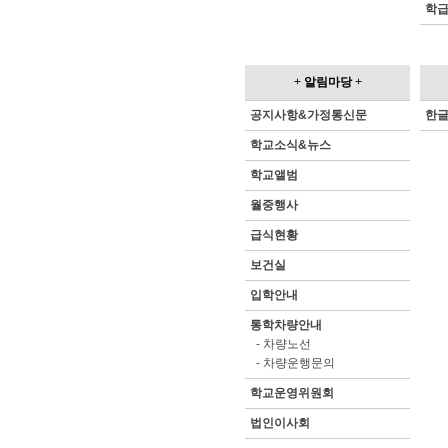
학
+
알림마당
+
공지사항&가정통신문
한
학교소식&뉴스
학교앨범
월중행사
급식현황
보건실
입학안내
통학차량안내
-
차량노선
-
차량운행문의
학교운영위원회
법인이사회