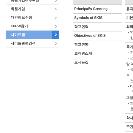
회원가입여부확인
회원가입
Principal’s Greeting
유
개인정보수정
Symbols of SKIS
기
ID/PW찾기
학교연혁
외
-
사이트맵
Objectives of SKIS
-
사이트관련검색
학교현황
특
-
관
교직원소개
-
오시는길
랑 
-
유
육
-
-
-
『
체험
-
-
학
주간