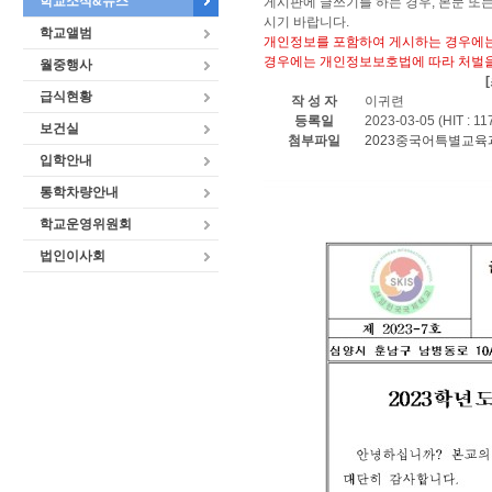
학교소식&뉴스
게시판에 글쓰기를 하는 경우, 본문 또
시기 바랍니다.
학교앨범
개인정보를 포함하여 게시하는 경우에는
경우에는 개인정보보호법에 따라 처벌을
월중행사
급식현황
작 성 자
이귀련
등록일
2023-03-05 (HIT : 11
보건실
첨부파일
2023중국어특별교육과
입학안내
통학차량안내
학교운영위원회
법인이사회